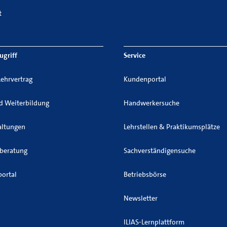
t
ugriff
Service
Lehrvertrag
Kundenportal
nd Weiterbildung
Handwerkersuche
altungen
Lehrstellen & Praktikumsplätze
sberatung
Sachverständigensuche
ortal
Betriebsbörse
Newsletter
ILIAS-Lernplattform