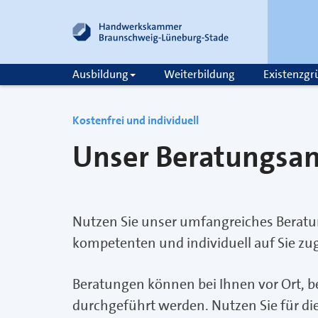
Ausbildung
Weiterbildung
Existenzg
zum
zur
Inhalt
Fußzeile
springen
springen
Kostenfrei und individuell
Unser Beratungsa
Nutzen Sie unser umfangreiches Beratun
kompetenten und individuell auf Sie z
Beratungen können bei Ihnen vor Ort, be
durchgeführt werden. Nutzen Sie für d