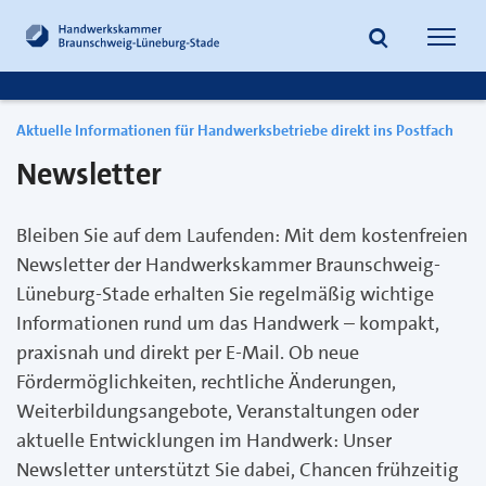
zum
zur
Inhalt
Fußzeile
Suche
Navig
springen
springen
öffnen
öffne
Aktuelle Informationen für Handwerksbetriebe direkt ins Postfach
Newsletter
Bleiben Sie auf dem Laufenden: Mit dem kostenfreien
Newsletter der Handwerkskammer Braunschweig-
Lüneburg-Stade erhalten Sie regelmäßig wichtige
Informationen rund um das Handwerk – kompakt,
praxisnah und direkt per E-Mail. Ob neue
Fördermöglichkeiten, rechtliche Änderungen,
Weiterbildungsangebote, Veranstaltungen oder
aktuelle Entwicklungen im Handwerk: Unser
Newsletter unterstützt Sie dabei, Chancen frühzeitig