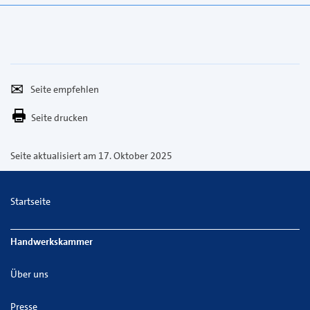
Seite
Per
empfehlen
E-
Seite drucken
Mail
versenden
Seite aktualisiert am 17. Oktober 2025
Startseite
Handwerkskammer
Über uns
Presse