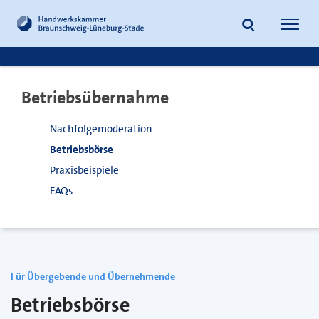
zum
zur
Inhalt
Fußzeile
Suche
Navig
springen
springen
öffnen
öffne
Betriebsübernahme
Nachfolgemoderation
Betriebsbörse
Praxisbeispiele
FAQs
Für Übergebende und Übernehmende
Betriebsbörse