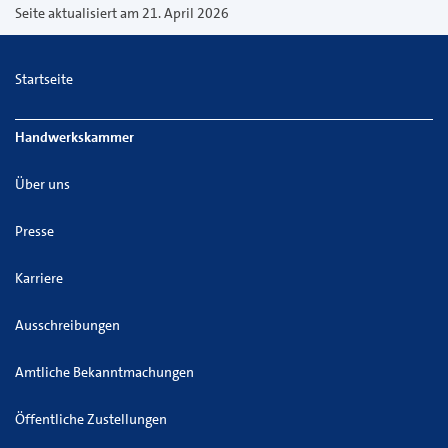
versenden
Seite aktualisiert am 21. April 2026
Startseite
Handwerkskammer
Über uns
Presse
Karriere
Ausschreibungen
Amtliche Bekanntmachungen
Öffentliche Zustellungen