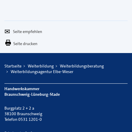
Seite
Per
empfehlen
E-
Seite drucken
Mail
versenden
Startseite
Weiterbildung
Weiterbildungsberatung
Weiterbildungsagentur Elbe-Weser
Handwerkskammer
Braunschweig-Lüneburg-Stade
Burgplatz 2 + 2 a
38100 Braunschweig
Telefon 0531 1201-0