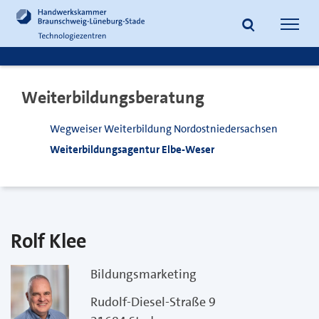
zum
zur
Inhalt
Fußzeile
Suche
Navig
springen
springen
öffnen
öffne
Weiterbildungsberatung
Wegweiser Weiterbildung Nordostniedersachsen
Weiterbildungsagentur Elbe-Weser
Rolf Klee
Bildungsmarketing
Rudolf-Diesel-Straße 9