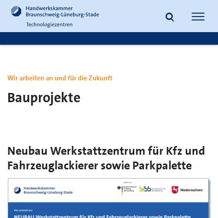
zum
zur
Inhalt
Fußzeile
Suche
Navig
springen
springen
öffnen
öffne
Wir arbeiten an und für die Zukunft
Bauprojekte
Neubau Werkstattzentrum für Kfz und
Fahrzeuglackierer sowie Parkpalette