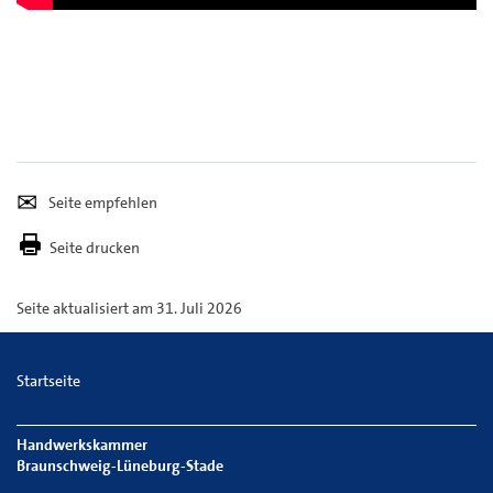
Seite
Per
empfehlen
E-
Seite drucken
Mail
versenden
Seite aktualisiert am 31. Juli 2026
Startseite
Handwerkskammer
Braunschweig-Lüneburg-Stade