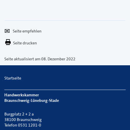
Seite
Per
empfehlen
E-
Seite drucken
Mail
versenden
Seite aktualisiert am 08. Dezember 2022
Startseite
Handwerkskammer
Braunschweig-Lüneburg-Stade
Burgplatz 2 + 2 a
38100 Braunschweig
Telefon 0531 1201-0