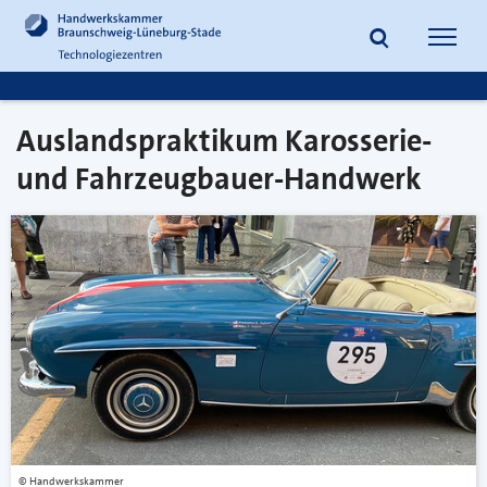
zum
zur
Inhalt
Fußzeile
Suche
Navig
springen
springen
öffnen
öffne
Auslandspraktikum Karosserie-
und Fahrzeugbauer-Handwerk
Handwerkskammer