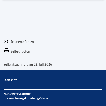
Seite
Per
empfehlen
E-
Seite drucken
Mail
versenden
Seite aktualisiert am 02. Juli 2026
Startseite
Handwerkskammer
Braunschweig-Lüneburg-Stade