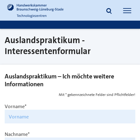
zum
zur
Inhalt
Fußzeile
Suche
Navig
springen
springen
öffnen
öffne
Auslandspraktikum -
Interessentenformular
Auslandspraktikum – Ich möchte weitere
Informationen
Mit * gekennzeichnete Felder sind Pflichtfelder!
Vorname*
Nachname*