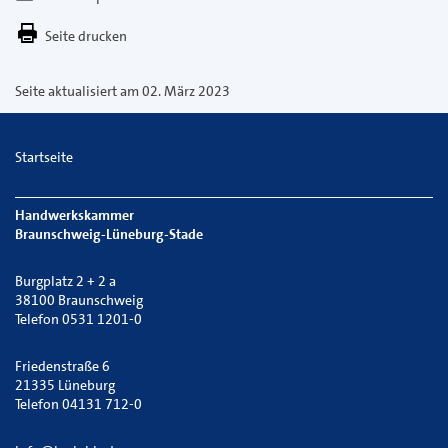
E-
Seite drucken
Mail
versenden
Seite aktualisiert am 02. März 2023
Startseite
Handwerkskammer
Braunschweig-Lüneburg-Stade
Burgplatz 2 + 2 a
38100 Braunschweig
Telefon 0531 1201-0
Friedenstraße 6
21335 Lüneburg
Telefon 04131 712-0